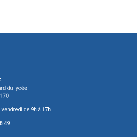
F
rd du lycée
2170
u vendredi de 9h à 17h
8 49