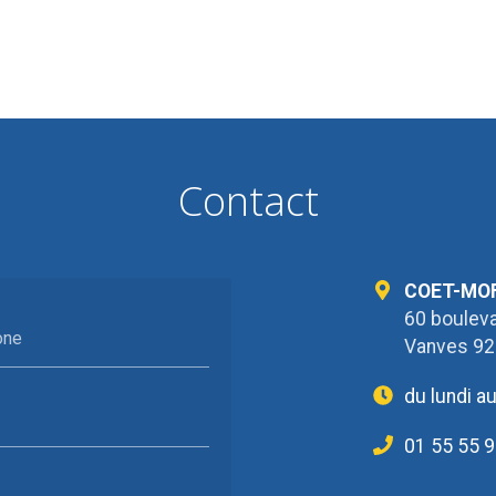
Contact
COET-MO
60 bouleva
one
Vanves 9
du lundi a
01 55 55 9