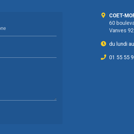
COET-MO
60 bouleva
one
Vanves 9
du lundi a
01 55 55 9