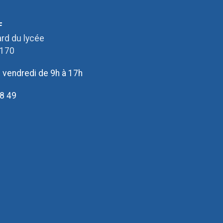
F
rd du lycée
2170
u vendredi de 9h à 17h
8 49