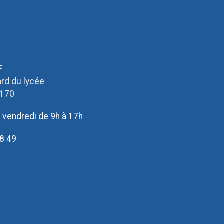
F
rd du lycée
2170
u vendredi de 9h à 17h
8 49