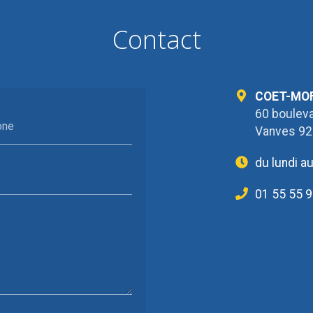
Contact
COET-MO
60 bouleva
one
Vanves 9
du lundi a
01 55 55 9